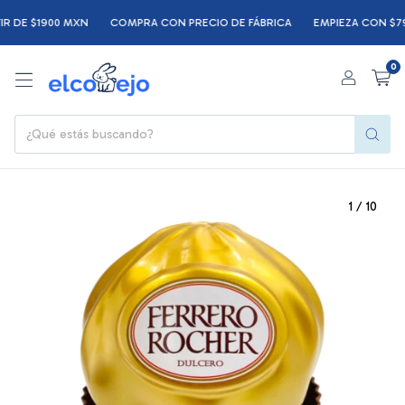
DE $1900 MXN
COMPRA CON PRECIO DE FÁBRICA
EMPIEZA CON $799 
0
1
/
10