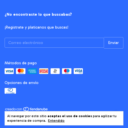
¿No encontraste lo que buscabas?
¡Registrate y platicanos que buscas!
Métodos de pago
Opciones de envío
Copyright El Conejo Fabricantes - 2026. Todos los derechos reservados.
Al navegar por este sitio
aceptas el uso de cookies
para agilizar tu
experiencia de compra.
Entendido