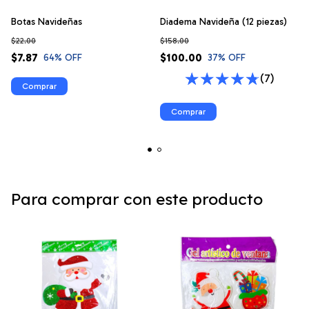
Botas Navideñas
Diadema Navideña (12 piezas)
$22.00
$158.00
$7.87
$100.00
64
% OFF
37
% OFF
(7)
Para comprar con este producto