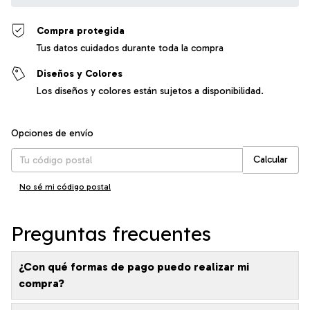
Compra protegida
Tus datos cuidados durante toda la compra
Diseños y Colores
Los diseños y colores están sujetos a disponibilidad.
Entregas para el CP:
Cambiar CP
Opciones de envío
Calcular
No sé mi código postal
Preguntas frecuentes
¿Con qué formas de pago puedo realizar mi
compra?