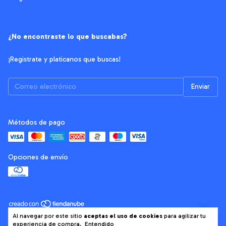
¿No encontraste lo que buscabas?
¡Registrate y platicanos que buscas!
Métodos de pago
Opciones de envío
Copyright El Conejo Fabricantes - 2026. Todos los derechos reservados.
Al navegar por este sitio
aceptas el uso de cookies
para agilizar tu
experiencia de compra.
Entendido